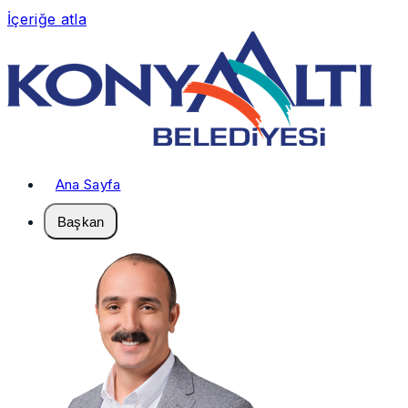
İçeriğe atla
Ana Sayfa
Başkan