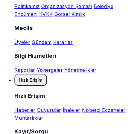
Politikamız
Organizasyon Şeması
Belediye
Encümeni
KVKK
Görsel Kimlik
Meclis
Üyeler
Gündem
Kararlar
Bilgi Hizmetleri
Raporlar
Yönergeler
Yönetmelikler
Hızlı Erişim
Hızlı Erişim
Haberler
Duyurular
İhaleler
Nöbetçi Eczaneler
Muhtarlıklar
Kayıt/Sorgu