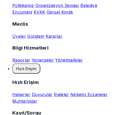
Politikamız
Organizasyon Şeması
Belediye
Encümeni
KVKK
Görsel Kimlik
Meclis
Üyeler
Gündem
Kararlar
Bilgi Hizmetleri
Raporlar
Yönergeler
Yönetmelikler
Hızlı Erişim
Hızlı Erişim
Haberler
Duyurular
İhaleler
Nöbetçi Eczaneler
Muhtarlıklar
Kayıt/Sorgu