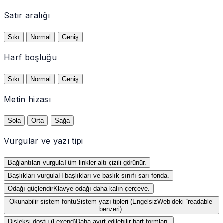
Satır aralığı
Sıkı
Normal
Geniş
Harf boşluğu
Sıkı
Normal
Geniş
Metin hizası
Sola
Orta
Sağa
Vurgular ve yazı tipi
Bağlantıları vurgula
Tüm linkler altı çizili görünür.
Başlıkları vurgula
H başlıkları ve başlık sınıfı sarı fonda.
Odağı güçlendir
Klavye odağı daha kalın çerçeve.
Okunabilir sistem fontu
Sistem yazı tipleri (EngelsizWeb’deki “readable”
benzeri).
Disleksi dostu (Lexend)
Daha ayırt edilebilir harf formları.