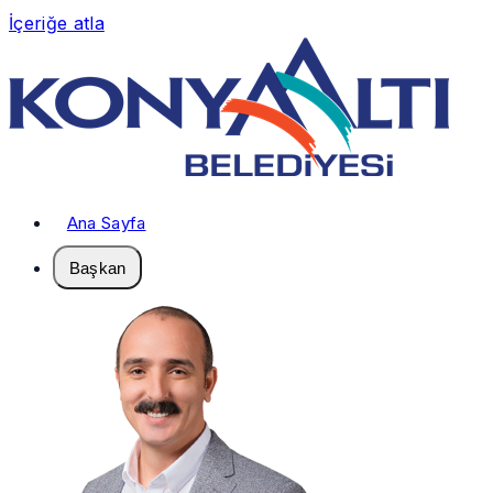
İçeriğe atla
Ana Sayfa
Başkan