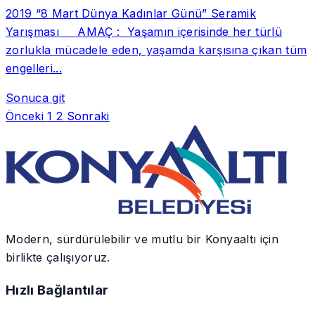
2019 “8 Mart Dünya Kadınlar Günü” Seramik
Yarışması AMAÇ : Yaşamın içerisinde her türlü
zorlukla mücadele eden, yaşamda karşısına çıkan tüm
engelleri...
Sonuca git
Önceki
1
2
Sonraki
Modern, sürdürülebilir ve mutlu bir Konyaaltı için
birlikte çalışıyoruz.
Hızlı Bağlantılar