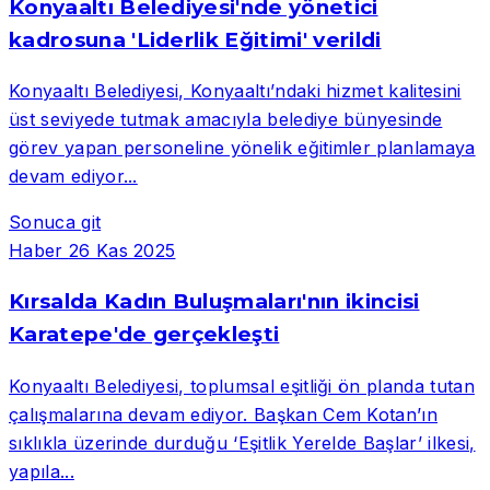
Konyaaltı Belediyesi'nde yönetici
kadrosuna 'Liderlik Eğitimi' verildi
Konyaaltı Belediyesi, Konyaaltı’ndaki hizmet kalitesini
üst seviyede tutmak amacıyla belediye bünyesinde
görev yapan personeline yönelik eğitimler planlamaya
devam ediyor...
Sonuca git
Haber
26 Kas 2025
Kırsalda Kadın Buluşmaları'nın ikincisi
Karatepe'de gerçekleşti
Konyaaltı Belediyesi, toplumsal eşitliği ön planda tutan
çalışmalarına devam ediyor. Başkan Cem Kotan’ın
sıklıkla üzerinde durduğu ‘Eşitlik Yerelde Başlar’ ilkesi,
yapıla...