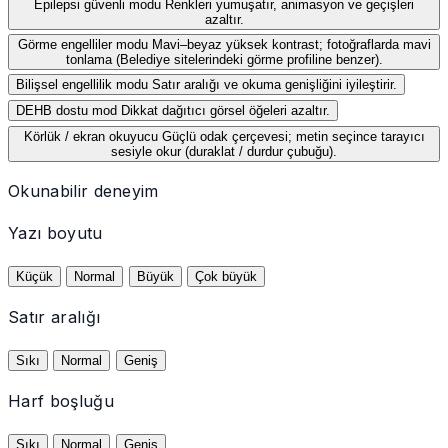
Epilepsi güvenli modu
Renkleri yumuşatır, animasyon ve geçişleri
azaltır.
Görme engelliler modu
Mavi–beyaz yüksek kontrast; fotoğraflarda mavi
tonlama (Belediye sitelerindeki görme profiline benzer).
Bilişsel engellilik modu
Satır aralığı ve okuma genişliğini iyileştirir.
DEHB dostu mod
Dikkat dağıtıcı görsel öğeleri azaltır.
Körlük / ekran okuyucu
Güçlü odak çerçevesi; metin seçince tarayıcı
sesiyle okur (duraklat / durdur çubuğu).
Okunabilir deneyim
Yazı boyutu
Küçük
Normal
Büyük
Çok büyük
Satır aralığı
Sıkı
Normal
Geniş
Harf boşluğu
Sıkı
Normal
Geniş