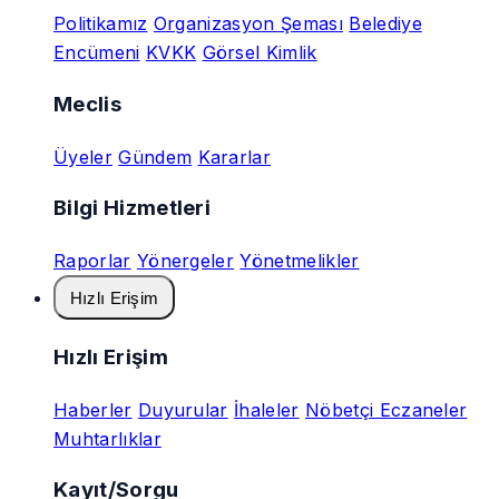
Politikamız
Organizasyon Şeması
Belediye
Encümeni
KVKK
Görsel Kimlik
Meclis
Üyeler
Gündem
Kararlar
Bilgi Hizmetleri
Raporlar
Yönergeler
Yönetmelikler
Hızlı Erişim
Hızlı Erişim
Haberler
Duyurular
İhaleler
Nöbetçi Eczaneler
Muhtarlıklar
Kayıt/Sorgu