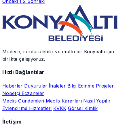
Önceki
1
2
Sonraki
Modern, sürdürülebilir ve mutlu bir Konyaaltı için
birlikte çalışıyoruz.
Hızlı Bağlantılar
Haberler
Duyurular
İhaleler
Bilgi Edinme
Projeler
Nöbetçi Eczaneler
Meclis Gündemleri
Meclis Kararları
Nasıl Yapılır
Evlendirme Hizmetleri
KVKK
Görsel Kimlik
İletişim