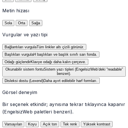
Metin hizası
Sola
Orta
Sağa
Vurgular ve yazı tipi
Bağlantıları vurgula
Tüm linkler altı çizili görünür.
Başlıkları vurgula
H başlıkları ve başlık sınıfı sarı fonda.
Odağı güçlendir
Klavye odağı daha kalın çerçeve.
Okunabilir sistem fontu
Sistem yazı tipleri (EngelsizWeb’deki “readable”
benzeri).
Disleksi dostu (Lexend)
Daha ayırt edilebilir harf formları.
Görsel deneyim
Bir seçenek etkindir; aynısına tekrar tıklayınca kapanır
(EngelsizWeb paletleri benzeri).
Varsayılan
Koyu
Açık ton
Tek renk
Yüksek kontrast