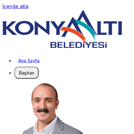
İçeriğe atla
Ana Sayfa
Başkan